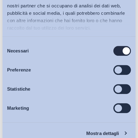
nostri partner che si occupano di analisi dei dati web,
pubblicità e social media, i quali potrebbero combinarle
Iscriviti alla Newsletter
con altre informazioni che hai fornito loro o che hanno
raccolto dal tuo utilizzo dei loro servizi.
Selezione
Bollettini ADAPT
Necessari
del
consenso
Articoli
Preferenze
Osservatori
Statistiche
Marketing
Eventi
Chi Siamo
Mostra dettagli