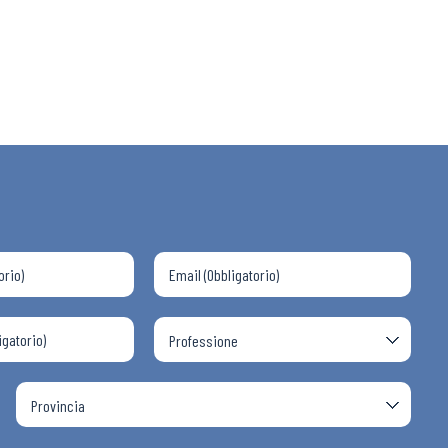
 ADAPT
i