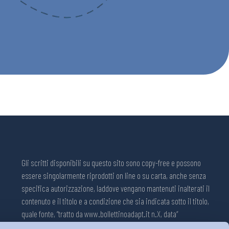
Gli scritti disponibili su questo sito sono copy-free e possono
essere singolarmente riprodotti on line o su carta, anche senza
specifica autorizzazione, laddove vengano mantenuti inalterati il
contenuto e il titolo e a condizione che sia indicata sotto il titolo,
quale fonte, “tratto da www.bollettinoadapt.it n.X, data“