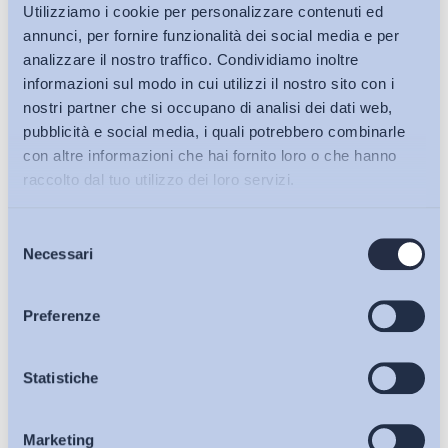
Utilizziamo i cookie per personalizzare contenuti ed
annunci, per fornire funzionalità dei social media e per
analizzare il nostro traffico. Condividiamo inoltre
informazioni sul modo in cui utilizzi il nostro sito con i
nostri partner che si occupano di analisi dei dati web,
pubblicità e social media, i quali potrebbero combinarle
con altre informazioni che hai fornito loro o che hanno
raccolto dal tuo utilizzo dei loro servizi.
Selezione
Bollettini ADAPT
Necessari
del
consenso
Articoli
Preferenze
Osservatori
Statistiche
Ho letto e Accetto il trattamento dei dati personali descritti
sulla pagina della
Privacy Policy
Marketing
Eventi