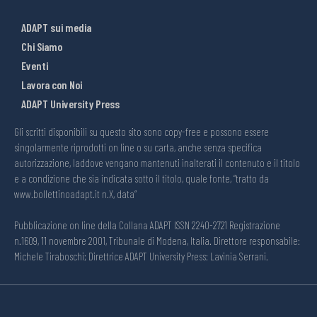
ADAPT sui media
Chi Siamo
Eventi
Lavora con Noi
ADAPT University Press
Gli scritti disponibili su questo sito sono copy-free e possono essere
singolarmente riprodotti on line o su carta, anche senza specifica
autorizzazione, laddove vengano mantenuti inalterati il contenuto e il titolo
e a condizione che sia indicata sotto il titolo, quale fonte, “tratto da
www.bollettinoadapt.it n.X, data“
Pubblicazione on line della Collana ADAPT ISSN 2240-2721 Registrazione
n.1609, 11 novembre 2001, Tribunale di Modena, Italia. Direttore responsabile:
Michele Tiraboschi; Direttrice ADAPT University Press: Lavinia Serrani.