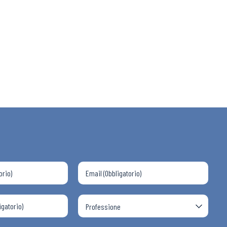
 ADAPT
i