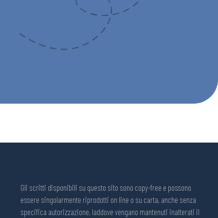
Gli scritti disponibili su questo sito sono copy-free e possono
essere singolarmente riprodotti on line o su carta, anche senza
specifica autorizzazione, laddove vengano mantenuti inalterati il