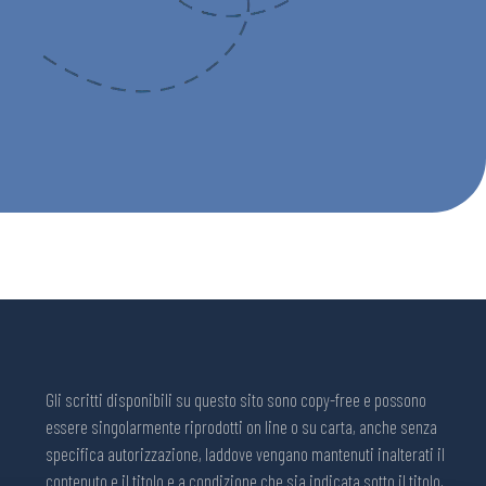
Gli scritti disponibili su questo sito sono copy-free e possono
essere singolarmente riprodotti on line o su carta, anche senza
specifica autorizzazione, laddove vengano mantenuti inalterati il
contenuto e il titolo e a condizione che sia indicata sotto il titolo,