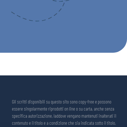
Gli scritti disponibili su questo sito sono copy-free e possono
essere singolarmente riprodotti on line o su carta, anche senza
specifica autorizzazione, laddove vengano mantenuti inalterati il
contenuto e il titolo e a condizione che sia indicata sotto il titolo,