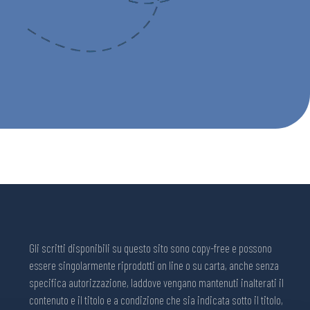
Gli scritti disponibili su questo sito sono copy-free e possono
essere singolarmente riprodotti on line o su carta, anche senza
specifica autorizzazione, laddove vengano mantenuti inalterati il
contenuto e il titolo e a condizione che sia indicata sotto il titolo,