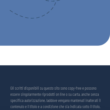
Gli scritti disponibili su questo sito sono copy-free e possono
essere singolarmente riprodotti on line o su carta, anche senza
specifica autorizzazione, laddove vengano mantenuti inalterati il
contenuto e il titolo e a condizione che sia indicata sotto il titolo,