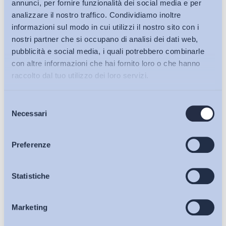
annunci, per fornire funzionalità dei social media e per
analizzare il nostro traffico. Condividiamo inoltre
informazioni sul modo in cui utilizzi il nostro sito con i
nostri partner che si occupano di analisi dei dati web,
pubblicità e social media, i quali potrebbero combinarle
con altre informazioni che hai fornito loro o che hanno
raccolto dal tuo utilizzo dei loro servizi.
Selezione
Bollettini ADAPT
Necessari
del
consenso
Articoli
Preferenze
Ho letto e Accetto il trattamento dei dati personali descritti
Osservatori
Statistiche
sulla pagina della
Privacy Policy
Iscriviti
Marketing
Eventi