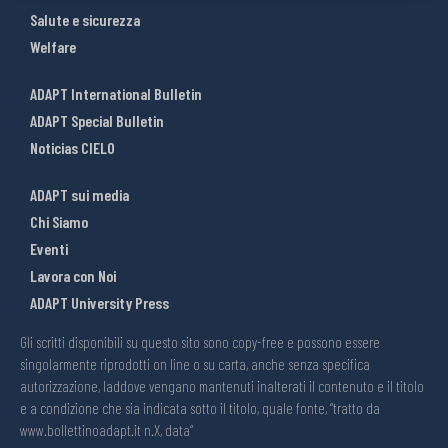
Salute e sicurezza
Welfare
ADAPT International Bulletin
ADAPT Special Bulletin
Noticias CIELO
ADAPT sui media
Chi Siamo
Eventi
Lavora con Noi
ADAPT University Press
Gli scritti disponibili su questo sito sono copy-free e possono essere
singolarmente riprodotti on line o su carta, anche senza specifica
autorizzazione, laddove vengano mantenuti inalterati il contenuto e il titolo
e a condizione che sia indicata sotto il titolo, quale fonte, “tratto da
www.bollettinoadapt.it n.X, data“