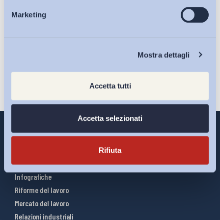
Ho letto e Accetto il trattamento dei dati personali descritti
Marketing
Eventi
sulla pagina della
Privacy Policy
Iscriviti
Chi Siamo
Mostra dettagli
Accetta tutti
Accetta selezionati
Rifiuta
Interventi ADAPT
Infografiche
Riforme del lavoro
Mercato del lavoro
Relazioni industriali