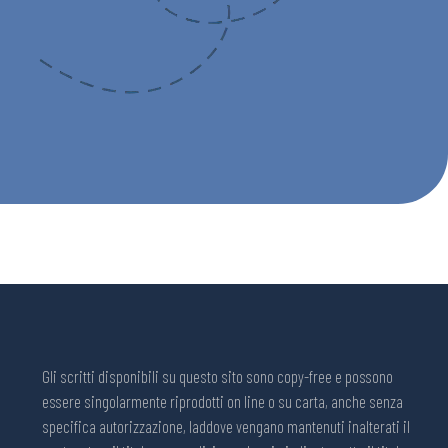
Gli scritti disponibili su questo sito sono copy-free e possono
essere singolarmente riprodotti on line o su carta, anche senza
specifica autorizzazione, laddove vengano mantenuti inalterati il