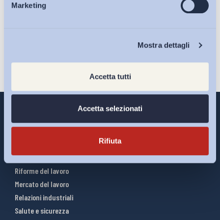
sulla pagina della
Privacy Policy
Marketing
Eventi
Iscriviti
Chi Siamo
Mostra dettagli
Accetta tutti
Accetta selezionati
Rifiuta
Interventi ADAPT
Infografiche
Riforme del lavoro
Mercato del lavoro
Relazioni industriali
Salute e sicurezza