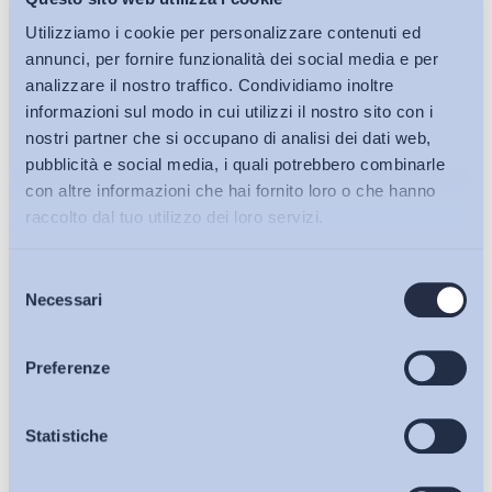
Utilizziamo i cookie per personalizzare contenuti ed
annunci, per fornire funzionalità dei social media e per
analizzare il nostro traffico. Condividiamo inoltre
informazioni sul modo in cui utilizzi il nostro sito con i
nostri partner che si occupano di analisi dei dati web,
pubblicità e social media, i quali potrebbero combinarle
con altre informazioni che hai fornito loro o che hanno
raccolto dal tuo utilizzo dei loro servizi.
Selezione
Bollettini ADAPT
Necessari
del
consenso
Articoli
Preferenze
Osservatori
Statistiche
Ho letto e Accetto il trattamento dei dati personali descritti