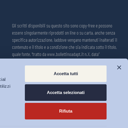
Gli scritti disponibili su questo sito sono copy-free e possono
essere singolarmente riprodotti on line o su carta, anche senza
specifica autorizzazione, laddove vengano mantenuti inalterati il
contenuto e il titolo e a condizione che sia indicata sotto il titolo,
quale fonte, “tratto da www.bollettinoadapt.it n.X, data“
Pubblicazione on line della Collana ADAPT ISSN 2240-2721
Accetta tutti
Registrazione n.1609, 11 novembre 2001, Tribunale di Modena, Italia.
ial
Direttore responsabile: Michele Tiraboschi; Direttrice ADAPT
ilizzi
University Press: Lavinia Serrani.
Accetta selezionati
Rifiuta