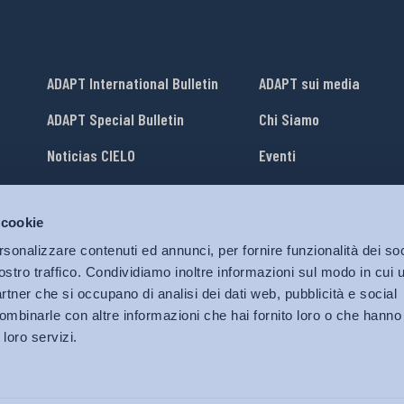
ADAPT International Bulletin
ADAPT sui media
ADAPT Special Bulletin
Chi Siamo
Noticias CIELO
Eventi
Lavora con Noi
 cookie
li
ADAPT University Press
rsonalizzare contenuti ed annunci, per fornire funzionalità dei soc
ostro traffico. Condividiamo inoltre informazioni sul modo in cui ut
partner che si occupano di analisi dei dati web, pubblicità e social
ombinarle con altre informazioni che hai fornito loro o che hanno
 loro servizi.