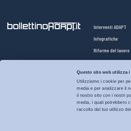
Interventi ADAPT
Infografiche
Riforme del lavoro
Mercato del lavoro
Questo sito web utilizza i
Relazioni industria
Utilizziamo i cookie per pe
Salute e sicurezza
media e per analizzare il n
il nostro sito con i nostri 
Welfare
media, i quali potrebbero c
raccolto dal tuo utilizzo dei