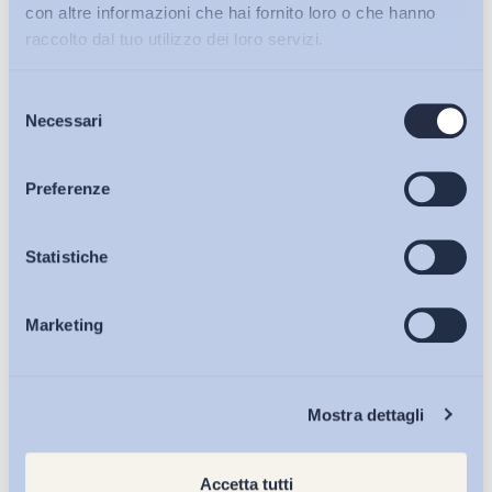
con altre informazioni che hai fornito loro o che hanno
raccolto dal tuo utilizzo dei loro servizi.
Selezione
Bollettini ADAPT
Necessari
del
consenso
Articoli
Preferenze
Osservatori
Statistiche
Marketing
Eventi
Chi Siamo
Mostra dettagli
Accetta tutti