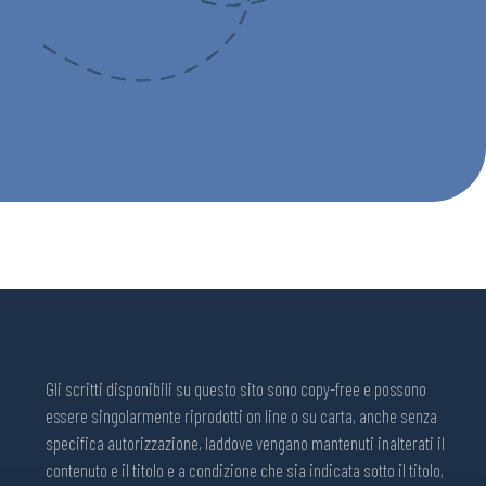
Gli scritti disponibili su questo sito sono copy-free e possono
essere singolarmente riprodotti on line o su carta, anche senza
specifica autorizzazione, laddove vengano mantenuti inalterati il
contenuto e il titolo e a condizione che sia indicata sotto il titolo,