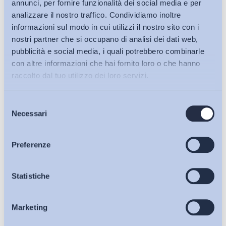
annunci, per fornire funzionalità dei social media e per
analizzare il nostro traffico. Condividiamo inoltre
informazioni sul modo in cui utilizzi il nostro sito con i
nostri partner che si occupano di analisi dei dati web,
pubblicità e social media, i quali potrebbero combinarle
con altre informazioni che hai fornito loro o che hanno
raccolto dal tuo utilizzo dei loro servizi.
Selezione
Bollettini ADAPT
Necessari
del
consenso
Articoli
Preferenze
Ho letto e Accetto il trattamento dei dati personali descritti
Osservatori
Statistiche
sulla pagina della
Privacy Policy
Iscriviti
Marketing
Eventi