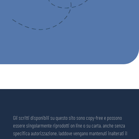
Gli scritti disponibili su questo sito sono copy-free e possono
essere singolarmente riprodotti on line o su carta, anche senza
specifica autorizzazione, laddove vengano mantenuti inalterati il