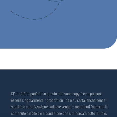
Gli scritti disponibili su questo sito sono copy-free e possono
essere singolarmente riprodotti on line o su carta, anche senza
specifica autorizzazione, laddove vengano mantenuti inalterati il
contenuto e il titolo e a condizione che sia indicata sotto il titolo,