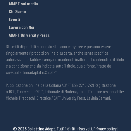
ADAPT sui media
Chi Siamo
Eventi
Lavora con Noi
ADAPT University Press
Gli scritti disponibili su questo sito sono copy-free e possono essere
singolarmente riprodotti on line o su carta, anche senza specifica
autorizzazione, laddove vengano mantenuti inalterati il contenuto e il titolo
e a condizione che sia indicata sotto il titolo, quale fonte, “tratto da
www.bollettinoadapt.it n.X, data“
Pubblicazione on line della Collana ADAPT ISSN 2240-2721 Registrazione
n.1609, 11 novembre 2001, Tribunale di Modena, Italia. Direttore responsabile:
Michele Tiraboschi; Direttrice ADAPT University Press: Lavinia Serrani.
© 2026 Bollettino Adapt.
Tutti i diritti riservati.
Privacy policy
|