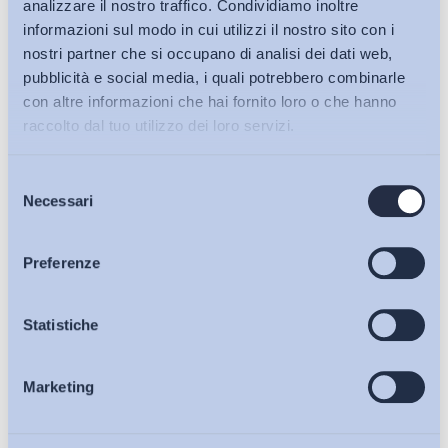
analizzare il nostro traffico. Condividiamo inoltre
informazioni sul modo in cui utilizzi il nostro sito con i
nostri partner che si occupano di analisi dei dati web,
pubblicità e social media, i quali potrebbero combinarle
con altre informazioni che hai fornito loro o che hanno
raccolto dal tuo utilizzo dei loro servizi.
Selezione
Bollettini ADAPT
Necessari
del
consenso
Articoli
Preferenze
Ho letto e Accetto il trattamento dei dati personali descritti
sulla pagina della
Privacy Policy
Osservatori
Statistiche
Iscriviti
Marketing
Eventi