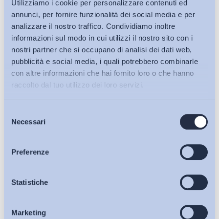
Utilizziamo i cookie per personalizzare contenuti ed
annunci, per fornire funzionalità dei social media e per
analizzare il nostro traffico. Condividiamo inoltre
informazioni sul modo in cui utilizzi il nostro sito con i
nostri partner che si occupano di analisi dei dati web,
pubblicità e social media, i quali potrebbero combinarle
con altre informazioni che hai fornito loro o che hanno
raccolto dal tuo utilizzo dei loro servizi.
Selezione
Bollettini ADAPT
Necessari
del
consenso
Articoli
Preferenze
Osservatori
Statistiche
Ho letto e Accetto il trattamento dei dati personali descritti
sulla pagina della
Privacy Policy
Marketing
Eventi