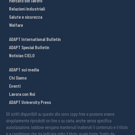
Mercato del lavoro
Relazioni industriali
Salute e sicurezza
Welfare
ADAPT International Bulletin
ADAPT Special Bulletin
Noticias CIELO
ADAPT sui media
Chi Siamo
Eventi
Lavora con Noi
ADAPT University Press
Gli scritti disponibili su questo sito sono copy-free e possono essere
singolarmente riprodotti on line o su carta, anche senza specifica
autorizzazione, laddove vengano mantenuti inalterati il contenuto e il titolo
e a condizione che sia indicata sotto il titolo, quale fonte, “tratto da