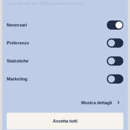
raccolto dal tuo utilizzo dei loro servizi.
Selezione
Bollettini ADAPT
Necessari
del
consenso
Articoli
Preferenze
Osservatori
Statistiche
Marketing
Eventi
Chi Siamo
Mostra dettagli
Accetta tutti