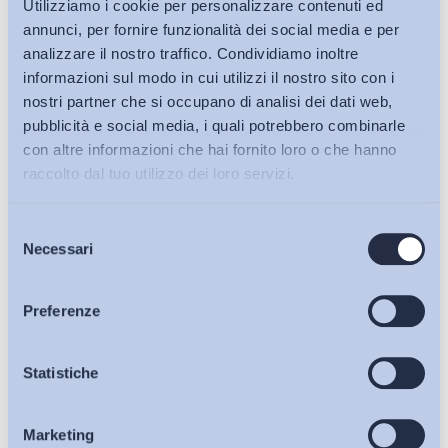
Utilizziamo i cookie per personalizzare contenuti ed
annunci, per fornire funzionalità dei social media e per
analizzare il nostro traffico. Condividiamo inoltre
informazioni sul modo in cui utilizzi il nostro sito con i
nostri partner che si occupano di analisi dei dati web,
pubblicità e social media, i quali potrebbero combinarle
con altre informazioni che hai fornito loro o che hanno
raccolto dal tuo utilizzo dei loro servizi.
Selezione
Bollettini ADAPT
Necessari
del
consenso
Articoli
Preferenze
Osservatori
Statistiche
Ho letto e Accetto il trattamento dei dati personali descritti
sulla pagina della
Privacy Policy
Marketing
Eventi