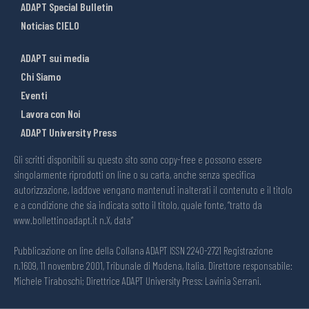
ADAPT Special Bulletin
Noticias CIELO
ADAPT sui media
Chi Siamo
Eventi
Lavora con Noi
ADAPT University Press
Gli scritti disponibili su questo sito sono copy-free e possono essere
singolarmente riprodotti on line o su carta, anche senza specifica
autorizzazione, laddove vengano mantenuti inalterati il contenuto e il titolo
e a condizione che sia indicata sotto il titolo, quale fonte, “tratto da
www.bollettinoadapt.it n.X, data“
Pubblicazione on line della Collana ADAPT ISSN 2240-2721 Registrazione
n.1609, 11 novembre 2001, Tribunale di Modena, Italia. Direttore responsabile:
Michele Tiraboschi; Direttrice ADAPT University Press: Lavinia Serrani.