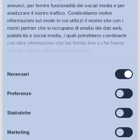
annunci, per fornire funzionalità dei social media e per
analizzare il nostro traffico. Condividiamo inoltre
informazioni sul modo in cui utilizzi il nostro sito con i
nostri partner che si occupano di analisi dei dati web,
pubblicità e social media, i quali potrebbero combinarle
con altre informazioni che hai fornito loro o che hanno
raccolto dal tuo utilizzo dei loro servizi.
Selezione
Bollettini ADAPT
Necessari
del
consenso
Articoli
Preferenze
Ho letto e Accetto il trattamento dei dati personali descritti
Osservatori
Statistiche
sulla pagina della
Privacy Policy
Marketing
Eventi
Iscriviti