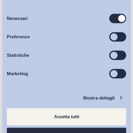
Selezione
Bollettini ADAPT
Necessari
del
consenso
Articoli
Preferenze
Osservatori
Statistiche
Marketing
Eventi
Chi Siamo
Mostra dettagli
Accetta tutti