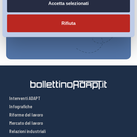
Ho letto e Accetto il trattamento dei dati personali descritti
Accetta selezionati
sulla pagina della
Privacy Policy
Rifiuta
Iscriviti
Interventi ADAPT
Infografiche
Riforme del lavoro
Mercato del lavoro
Relazioni industriali