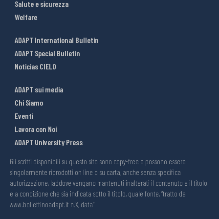
Salute e sicurezza
Welfare
ADAPT International Bulletin
ADAPT Special Bulletin
Noticias CIELO
ADAPT sui media
Chi Siamo
Eventi
Lavora con Noi
ADAPT University Press
Gli scritti disponibili su questo sito sono copy-free e possono essere
singolarmente riprodotti on line o su carta, anche senza specifica
autorizzazione, laddove vengano mantenuti inalterati il contenuto e il titolo
e a condizione che sia indicata sotto il titolo, quale fonte, “tratto da
www.bollettinoadapt.it n.X, data“