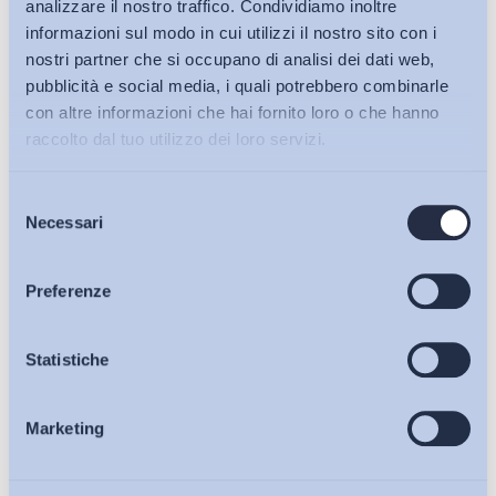
analizzare il nostro traffico. Condividiamo inoltre
informazioni sul modo in cui utilizzi il nostro sito con i
nostri partner che si occupano di analisi dei dati web,
pubblicità e social media, i quali potrebbero combinarle
con altre informazioni che hai fornito loro o che hanno
raccolto dal tuo utilizzo dei loro servizi.
Selezione
Bollettini ADAPT
Necessari
del
consenso
Articoli
Preferenze
Ho letto e Accetto il trattamento dei dati personali descritti
sulla pagina della
Privacy Policy
Osservatori
Statistiche
Iscriviti
Marketing
Eventi