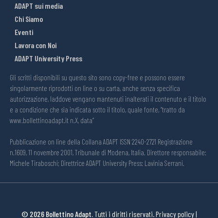
ADAPT sui media
Chi Siamo
Eventi
Lavora con Noi
ADAPT University Press
Gli scritti disponibili su questo sito sono copy-free e possono essere
singolarmente riprodotti on line o su carta, anche senza specifica
autorizzazione, laddove vengano mantenuti inalterati il contenuto e il titolo
e a condizione che sia indicata sotto il titolo, quale fonte, “tratto da
www.bollettinoadapt.it n.X, data“
Pubblicazione on line della Collana ADAPT ISSN 2240-2721 Registrazione
n.1609, 11 novembre 2001, Tribunale di Modena, Italia. Direttore responsabile:
Michele Tiraboschi; Direttrice ADAPT University Press: Lavinia Serrani.
© 2026 Bollettino Adapt.
Tutti i diritti riservati.
Privacy policy
|