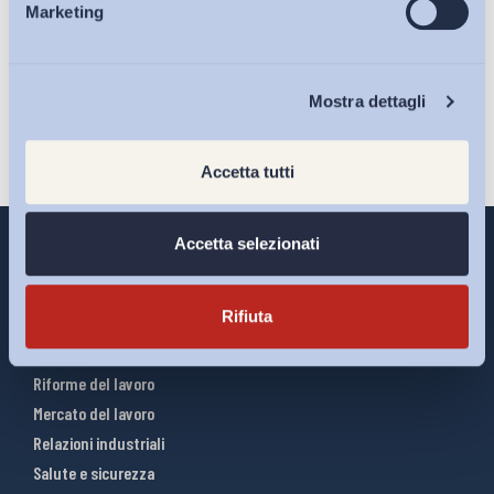
sulla pagina della
Privacy Policy
Marketing
Eventi
Iscriviti
Chi Siamo
Mostra dettagli
Accetta tutti
Accetta selezionati
Rifiuta
Interventi ADAPT
Infografiche
Riforme del lavoro
Mercato del lavoro
Relazioni industriali
Salute e sicurezza