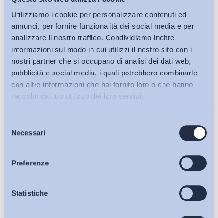
Utilizziamo i cookie per personalizzare contenuti ed
annunci, per fornire funzionalità dei social media e per
analizzare il nostro traffico. Condividiamo inoltre
informazioni sul modo in cui utilizzi il nostro sito con i
nostri partner che si occupano di analisi dei dati web,
pubblicità e social media, i quali potrebbero combinarle
con altre informazioni che hai fornito loro o che hanno
raccolto dal tuo utilizzo dei loro servizi.
Selezione
Bollettini ADAPT
Necessari
del
consenso
Articoli
Preferenze
Osservatori
Statistiche
Ho letto e Accetto il trattamento dei dati personali descritti