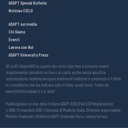
ADAPT Special Bulletin
Noticias CIELO
ADAPT sui media
Chi Siamo
Eventi
Lavora con Noi
ADAPT University Press
Gli scritti disponibili su questo sito sono copy-free e possono essere
singolarmente riprodotti on line o su carta, anche senza specifica
autorizzazione, laddove vengano mantenuti inalterati il contenuto e il titolo
e a condizione che sia indicata sotto il titolo, quale fonte, “tratto da
www.bollettinoadapt.it n.X, data“
Pubblicazione on line della Collana ADAPT ISSN 2240-2721 Registrazione
n.1609, 11 novembre 2001, Tribunale di Modena, Italia. Direttore responsabile:
Michele Tiraboschi; Direttrice ADAPT University Press: Lavinia Serrani.