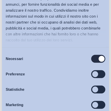
annunci, per fornire funzionalità dei social media e per
analizzare il nostro traffico. Condividiamo inoltre
informazioni sul modo in cui utilizzi il nostro sito con i
nostri partner che si occupano di analisi dei dati web,
pubblicità e social media, i quali potrebbero combinarle
con altre informazioni che hai fornito loro o che hanno
raccolto dal tuo utilizzo dei loro servizi.
Selezione
Bollettini ADAPT
Necessari
del
consenso
Articoli
Preferenze
Ho letto e Accetto il trattamento dei dati personali descritti
Osservatori
Statistiche
sulla pagina della
Privacy Policy
Marketing
Eventi
Iscriviti