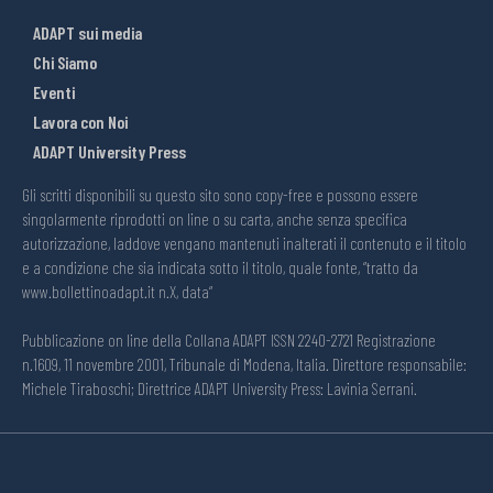
ADAPT sui media
Chi Siamo
Eventi
Lavora con Noi
ADAPT University Press
Gli scritti disponibili su questo sito sono copy-free e possono essere
singolarmente riprodotti on line o su carta, anche senza specifica
autorizzazione, laddove vengano mantenuti inalterati il contenuto e il titolo
e a condizione che sia indicata sotto il titolo, quale fonte, “tratto da
www.bollettinoadapt.it n.X, data“
Pubblicazione on line della Collana ADAPT ISSN 2240-2721 Registrazione
n.1609, 11 novembre 2001, Tribunale di Modena, Italia. Direttore responsabile:
Michele Tiraboschi; Direttrice ADAPT University Press: Lavinia Serrani.