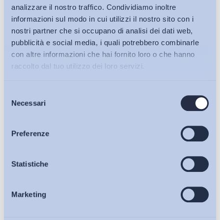
analizzare il nostro traffico. Condividiamo inoltre
informazioni sul modo in cui utilizzi il nostro sito con i
nostri partner che si occupano di analisi dei dati web,
pubblicità e social media, i quali potrebbero combinarle
con altre informazioni che hai fornito loro o che hanno
raccolto dal tuo utilizzo dei loro servizi.
Selezione
Bollettini ADAPT
Necessari
del
consenso
Articoli
Preferenze
Ho letto e Accetto il trattamento dei dati personali descritti
sulla pagina della
Privacy Policy
Osservatori
Statistiche
Iscriviti
Marketing
Eventi