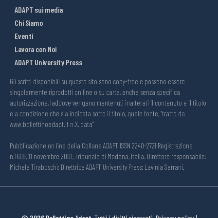
ADAPT sui media
Chi Siamo
Eventi
Lavora con Noi
ADAPT University Press
Gli scritti disponibili su questo sito sono copy-free e possono essere
singolarmente riprodotti on line o su carta, anche senza specifica
autorizzazione, laddove vengano mantenuti inalterati il contenuto e il titolo
e a condizione che sia indicata sotto il titolo, quale fonte, “tratto da
www.bollettinoadapt.it n.X, data“
Pubblicazione on line della Collana ADAPT ISSN 2240-2721 Registrazione
n.1609, 11 novembre 2001, Tribunale di Modena, Italia. Direttore responsabile:
Michele Tiraboschi; Direttrice ADAPT University Press: Lavinia Serrani.
© 2026 Bollettino Adapt.
Tutti i diritti riservati.
Privacy policy
|