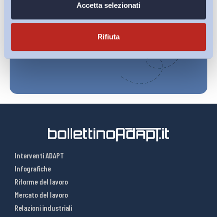
Ho letto e Accetto il trattamento dei dati personali descritti
Accetta selezionati
sulla pagina della
Privacy Policy
Rifiuta
Iscriviti
Interventi ADAPT
Infografiche
Riforme del lavoro
Mercato del lavoro
Relazioni industriali