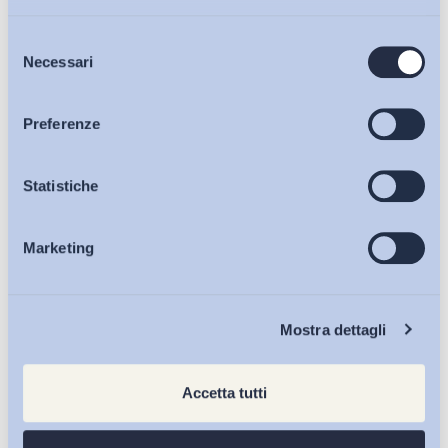
Selezione
Bollettini ADAPT
Necessari
del
consenso
Articoli
Preferenze
Osservatori
Statistiche
Marketing
Eventi
Chi Siamo
Mostra dettagli
Accetta tutti