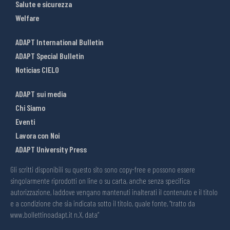
Salute e sicurezza
Welfare
ADAPT International Bulletin
ADAPT Special Bulletin
Noticias CIELO
ADAPT sui media
Chi Siamo
Eventi
Lavora con Noi
ADAPT University Press
Gli scritti disponibili su questo sito sono copy-free e possono essere
singolarmente riprodotti on line o su carta, anche senza specifica
autorizzazione, laddove vengano mantenuti inalterati il contenuto e il titolo
e a condizione che sia indicata sotto il titolo, quale fonte, “tratto da
www.bollettinoadapt.it n.X, data“