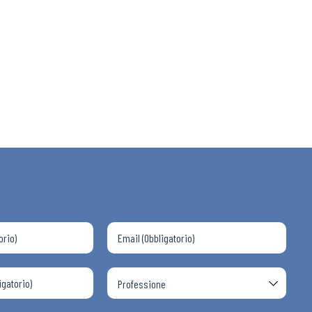
 ADAPT
i