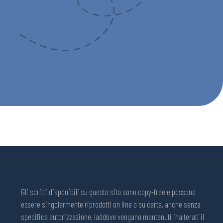
Gli scritti disponibili su questo sito sono copy-free e possono
essere singolarmente riprodotti on line o su carta, anche senza
specifica autorizzazione, laddove vengano mantenuti inalterati il