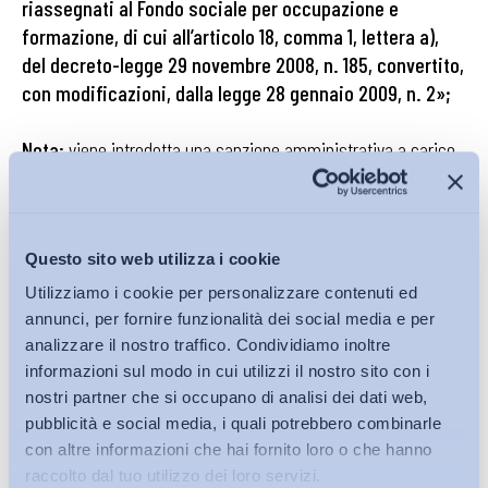
riassegnati al Fondo sociale per occupazione e
formazione, di cui all’articolo 18, comma 1, lettera a),
del decreto-legge 29 novembre 2008, n. 185, convertito,
con modificazioni, dalla legge 28 gennaio 2009, n. 2»;
Nota:
viene introdotta una sanzione amministrativa a carico
del datore di lavoro nel caso di mancato rispetto del limite del
20%.
Gli introiti derivanti da tale sanzione andranno ad alimentare
Questo sito web utilizza i cookie
un Fondo per l’occupazione e la formazione.
Questo “meccanismo” sanzionatorio, però, non è alternativo
Utilizziamo i cookie per personalizzare contenuti ed
rispetto a quello “giurisprudenziale”. Nel caso di mancato
annunci, per fornire funzionalità dei social media e per
rispetto del limite il lavoratore potrà continuare a richiedere la
analizzare il nostro traffico. Condividiamo inoltre
informazioni sul modo in cui utilizzi il nostro sito con i
conversione del contratto a termine in rapporto a tempo
nostri partner che si occupano di analisi dei dati web,
indeterminato.
pubblicità e social media, i quali potrebbero combinarle
Contrariamente da quanto scritto da più commentatori, non è
con altre informazioni che hai fornito loro o che hanno
stato chiarito da nessuna parte che la sanzione
raccolto dal tuo utilizzo dei loro servizi.