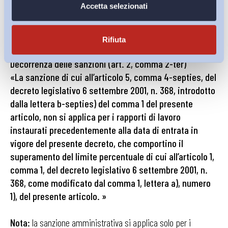
Accetta selezionati
enti di ricerca (pubblici o privati) con ricercatori e personale
tecnico (chi svolge cioè assistenza tecnica all’attività di
ricerca o di coordinamento e direzione della stessa).
Rifiuta
Decorrenza delle sanzioni (art. 2, comma 2-ter)
«La sanzione di cui all’articolo 5, comma 4-septies, del
decreto legislativo 6 settembre 2001, n. 368, introdotto
dalla lettera b-septies) del comma 1 del presente
articolo, non si applica per i rapporti di lavoro
instaurati precedentemente alla data di entrata in
vigore del presente decreto, che comportino il
superamento del limite percentuale di cui all’articolo 1,
comma 1, del decreto legislativo 6 settembre 2001, n.
368, come modificato dal comma 1, lettera a), numero
1), del presente articolo. »
Nota:
la sanzione amministrativa si applica solo per i