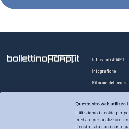
Interventi ADAPT
Infografiche
Riforme del lavoro
Mercato del lavoro
Questo sito web utilizza i
Relazioni industria
Utilizziamo i cookie per pe
Salute e sicurezza
media e per analizzare il n
il nostro sito con i nostri 
Welfare