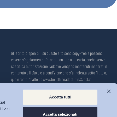
Gli scritti disponibili su questo sito sono copy-free e possono
essere singolarmente riprodotti on line o su carta, anche senza
specifica autorizzazione, laddove vengano mantenuti inalterati il
contenuto e il titolo e a condizione che sia indicata sotto il titolo,
quale fonte, “tratto da www.bollettinoadapt.it n.X, data“
Pubblicazione on line della Collana ADAPT ISSN 2240-2721
Accetta tutti
Registrazione n.1609, 11 novembre 2001, Tribunale di Modena, Italia.
ial
Direttore responsabile: Michele Tiraboschi; Direttrice ADAPT
ilizzi
University Press: Lavinia Serrani.
Accetta selezionati