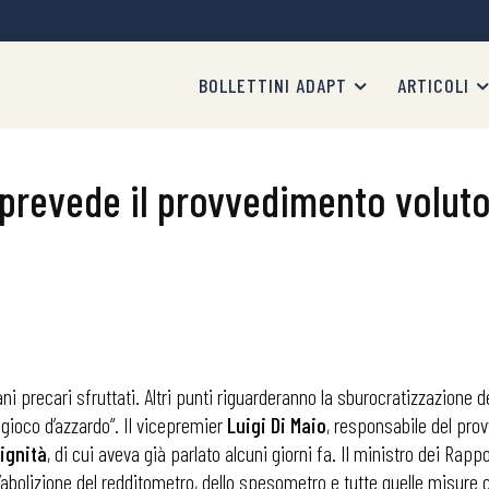
BOLLETTINI ADAPT
ARTICOLI
prevede il provvedimento voluto
ovani precari sfruttati. Altri punti riguarderanno la sburocratizzazione 
l gioco d’azzardo”. Il vicepremier
Luigi Di Maio
, responsabile del prov
ignità
, di cui aveva già parlato alcuni giorni fa. Il ministro dei Rap
abolizione del redditometro, dello spesometro e tutte quelle misure 