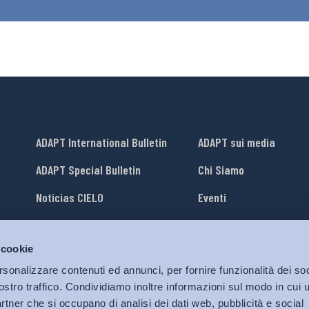
ADAPT International Bulletin
ADAPT sui media
ADAPT Special Bulletin
Chi Siamo
Noticias CIELO
Eventi
Lavora con Noi
 cookie
li
ADAPT University Press
rsonalizzare contenuti ed annunci, per fornire funzionalità dei soc
ostro traffico. Condividiamo inoltre informazioni sul modo in cui ut
partner che si occupano di analisi dei dati web, pubblicità e social