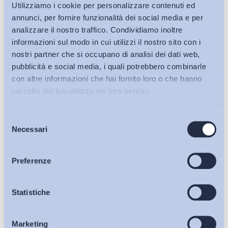
Utilizziamo i cookie per personalizzare contenuti ed
annunci, per fornire funzionalità dei social media e per
analizzare il nostro traffico. Condividiamo inoltre
informazioni sul modo in cui utilizzi il nostro sito con i
nostri partner che si occupano di analisi dei dati web,
pubblicità e social media, i quali potrebbero combinarle
con altre informazioni che hai fornito loro o che hanno
raccolto dal tuo utilizzo dei loro servizi.
Selezione
Bollettini ADAPT
Necessari
del
consenso
Articoli
Preferenze
Osservatori
Statistiche
Ho letto e Accetto il trattamento dei dati personali descritti
sulla pagina della
Privacy Policy
Marketing
Eventi