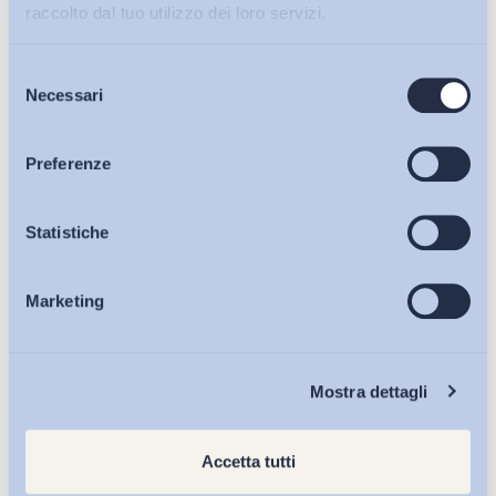
raccolto dal tuo utilizzo dei loro servizi.
Selezione
Bollettini ADAPT
Necessari
del
consenso
Articoli
Preferenze
Osservatori
Statistiche
Marketing
Eventi
Chi Siamo
Mostra dettagli
Accetta tutti