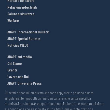
Mercato del lavoro
Relazioni industriali
Salute e sicurezza
Welfare
ADAPT International Bulletin
ADAPT Special Bulletin
Noticias CIELO
ADAPT sui media
Chi Siamo
Eventi
Lavora con Noi
ADAPT University Press
Gli scritti disponibili su questo sito sono copy-free e possono essere
singolarmente riprodotti on line o su carta, anche senza specifica
autorizzazione, laddove vengano mantenuti inalterati il contenuto e il titolo
e a condizione che sia indicata sotto il titolo, quale fonte, “tratto da