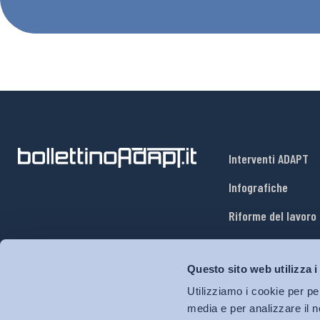
Interventi ADAPT
Infografiche
Riforme del lavoro
Mercato del lavoro
Questo sito web utilizza i
Relazioni industria
Utilizziamo i cookie per pe
Salute e sicurezza
media e per analizzare il n