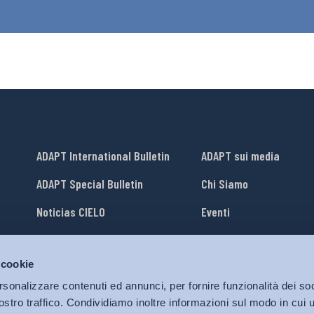
ADAPT International Bulletin
ADAPT sui media
ADAPT Special Bulletin
Chi Siamo
Noticias CIELO
Eventi
Lavora con Noi
 cookie
li
ADAPT University Press
rsonalizzare contenuti ed annunci, per fornire funzionalità dei soc
ostro traffico. Condividiamo inoltre informazioni sul modo in cui ut