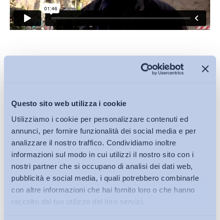
Condividi su:
Questo sito web utilizza i cookie
Utilizziamo i cookie per personalizzare contenuti ed
Iscriviti alla Newsletter
annunci, per fornire funzionalità dei social media e per
analizzare il nostro traffico. Condividiamo inoltre
informazioni sul modo in cui utilizzi il nostro sito con i
nostri partner che si occupano di analisi dei dati web,
pubblicità e social media, i quali potrebbero combinarle
con altre informazioni che hai fornito loro o che hanno
raccolto dal tuo utilizzo dei loro servizi.