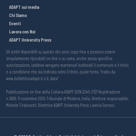
ADAPT sui media
Chi Siamo
Eventi
Lavora con Noi
ADAPT University Press
Gli scritti disponibili su questo sito sono copy-free e possono essere
singolarmente riprodotti on line o su carta, anche senza specifica
autorizzazione, laddove vengano mantenuti inalterati il contenuto e il titolo
e a condizione che sia indicata sotto il titolo, quale fonte, “tratto da
www.bollettinoadapt.it n.X, data“
Pubblicazione on line della Collana ADAPT ISSN 2240-2721 Registrazione
n.1609, 11 novembre 2001, Tribunale di Modena, Italia. Direttore responsabile:
Michele Tiraboschi; Direttrice ADAPT University Press: Lavinia Serrani.