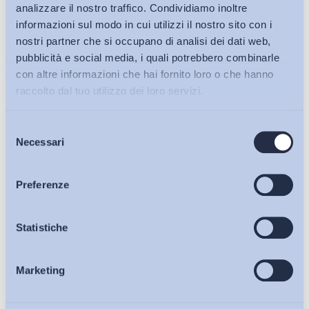
analizzare il nostro traffico. Condividiamo inoltre
informazioni sul modo in cui utilizzi il nostro sito con i
nostri partner che si occupano di analisi dei dati web,
pubblicità e social media, i quali potrebbero combinarle
con altre informazioni che hai fornito loro o che hanno
raccolto dal tuo utilizzo dei loro servizi.
Selezione
Bollettini ADAPT
Necessari
del
consenso
Articoli
Preferenze
Ho letto e Accetto il trattamento dei dati personali descritti
sulla pagina della
Privacy Policy
Osservatori
Statistiche
Iscriviti
Marketing
Eventi