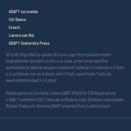
ADAPT sui media
Chi Siamo
Eventi
Lavora con Noi
ADAPT University Press
Gli scritti disponibili su questo sito sono copy-free e possono essere
singolarmente riprodotti on line o su carta, anche senza specifica
autorizzazione, laddove vengano mantenuti inalterati il contenuto e il titolo
e a condizione che sia indicata sotto il titolo, quale fonte, “tratto da
www.bollettinoadapt.it n.X, data“
Pubblicazione on line della Collana ADAPT ISSN 2240-2721 Registrazione
n.1609, 11 novembre 2001, Tribunale di Modena, Italia. Direttore responsabile:
Michele Tiraboschi; Direttrice ADAPT University Press: Lavinia Serrani.