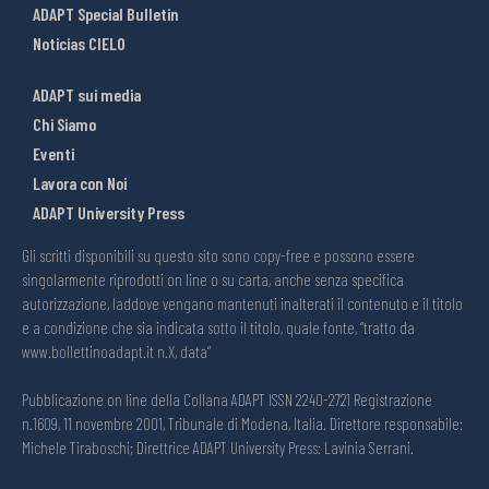
ADAPT Special Bulletin
Noticias CIELO
ADAPT sui media
Chi Siamo
Eventi
Lavora con Noi
ADAPT University Press
Gli scritti disponibili su questo sito sono copy-free e possono essere
singolarmente riprodotti on line o su carta, anche senza specifica
autorizzazione, laddove vengano mantenuti inalterati il contenuto e il titolo
e a condizione che sia indicata sotto il titolo, quale fonte, “tratto da
www.bollettinoadapt.it n.X, data“
Pubblicazione on line della Collana ADAPT ISSN 2240-2721 Registrazione
n.1609, 11 novembre 2001, Tribunale di Modena, Italia. Direttore responsabile:
Michele Tiraboschi; Direttrice ADAPT University Press: Lavinia Serrani.