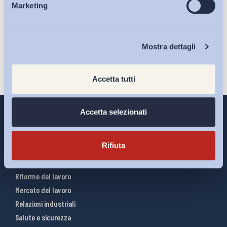
sulla pagina della
Privacy Policy
Marketing
Eventi
Iscriviti
Chi Siamo
Mostra dettagli
Accetta tutti
Accetta selezionati
Rifiuta
Interventi ADAPT
Infografiche
Riforme del lavoro
Mercato del lavoro
Relazioni industriali
Salute e sicurezza