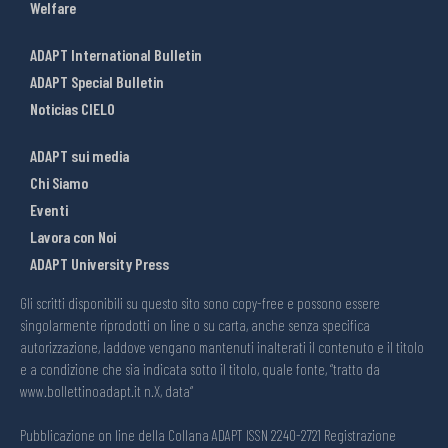
Welfare
ADAPT International Bulletin
ADAPT Special Bulletin
Noticias CIELO
ADAPT sui media
Chi Siamo
Eventi
Lavora con Noi
ADAPT University Press
Gli scritti disponibili su questo sito sono copy-free e possono essere
singolarmente riprodotti on line o su carta, anche senza specifica
autorizzazione, laddove vengano mantenuti inalterati il contenuto e il titolo
e a condizione che sia indicata sotto il titolo, quale fonte, “tratto da
www.bollettinoadapt.it n.X, data“
Pubblicazione on line della Collana ADAPT ISSN 2240-2721 Registrazione