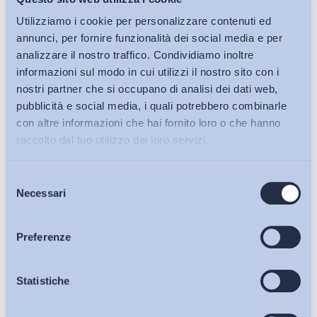
Utilizziamo i cookie per personalizzare contenuti ed
annunci, per fornire funzionalità dei social media e per
analizzare il nostro traffico. Condividiamo inoltre
informazioni sul modo in cui utilizzi il nostro sito con i
nostri partner che si occupano di analisi dei dati web,
pubblicità e social media, i quali potrebbero combinarle
con altre informazioni che hai fornito loro o che hanno
raccolto dal tuo utilizzo dei loro servizi.
Selezione
Bollettini ADAPT
Necessari
del
consenso
Articoli
Preferenze
Osservatori
Statistiche
Ho letto e Accetto il trattamento dei dati personali descritti