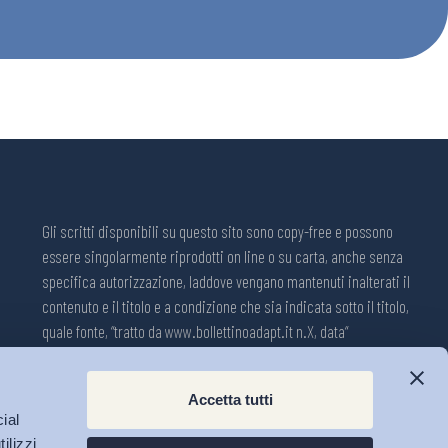
Gli scritti disponibili su questo sito sono copy-free e possono
essere singolarmente riprodotti on line o su carta, anche senza
specifica autorizzazione, laddove vengano mantenuti inalterati il
contenuto e il titolo e a condizione che sia indicata sotto il titolo,
quale fonte, “tratto da www.bollettinoadapt.it n.X, data“
Pubblicazione on line della Collana ADAPT ISSN 2240-2721
Accetta tutti
Registrazione n.1609, 11 novembre 2001, Tribunale di Modena, Italia.
ial
Direttore responsabile: Michele Tiraboschi; Direttrice ADAPT
ilizzi