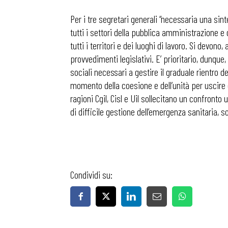
Per i tre segretari generali “necessaria una sinte
tutti i settori della pubblica amministrazione e d
tutti i territori e dei luoghi di lavoro. Si devo
provvedimenti legislativi. E’ prioritario, dunque,
sociali necessari a gestire il graduale rientro d
momento della coesione e dell’unità per uscire 
ragioni Cgil, Cisl e Uil sollecitano un confronto
di difficile gestione dell’emergenza sanitaria, 
Bollettini
Articoli
Condividi su:
Osservator