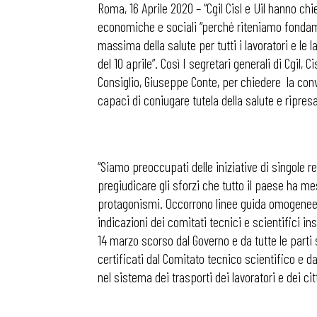
Roma, 16 Aprile 2020 – “Cgil Cisl e Uil hanno chi
economiche e sociali “perché riteniamo fondame
massima della salute per tutti i lavoratori e le
del 10 aprile”. Così I segretari generali di Cgil, Ci
Consiglio, Giuseppe Conte, per chiedere la convoc
capaci di coniugare tutela della salute e ripresa
“Siamo preoccupati delle iniziative di singole r
pregiudicare gli sforzi che tutto il paese ha m
protagonismi. Occorrono linee guida omogenee e d
indicazioni dei comitati tecnici e scientifici in
14 marzo scorso dal Governo e da tutte le parti 
certificati dal Comitato tecnico scientifico e da
nel sistema dei trasporti dei lavoratori e dei cit