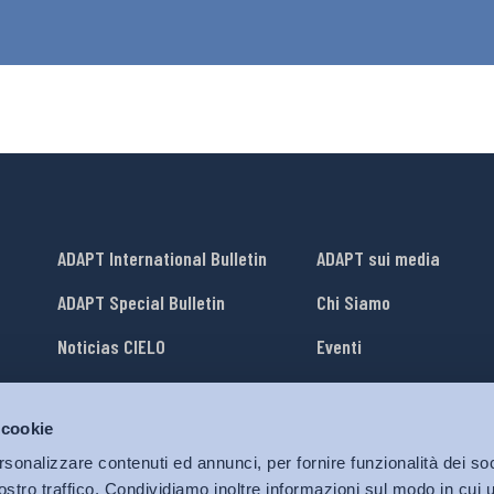
ADAPT International Bulletin
ADAPT sui media
ADAPT Special Bulletin
Chi Siamo
Noticias CIELO
Eventi
Lavora con Noi
 cookie
li
ADAPT University Press
rsonalizzare contenuti ed annunci, per fornire funzionalità dei soc
ostro traffico. Condividiamo inoltre informazioni sul modo in cui ut