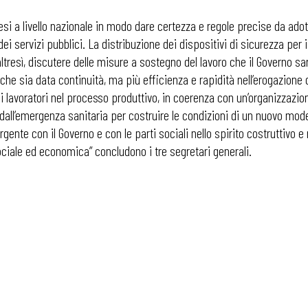
si a livello nazionale in modo dare certezza e regole precise da adottar
ei servizi pubblici. La distribuzione dei dispositivi di sicurezza per i
no, altresì, discutere delle misure a sostegno del lavoro che il Governo
 che sia data continuità, ma più efficienza e rapidità nell’erogazione d
ei lavoratori nel processo produttivo, in coerenza con un’organizzazione
dall’emergenza sanitaria per costruire le condizioni di un nuovo model
 urgente con il Governo e con le parti sociali nello spirito costruttiv
sociale ed economica” concludono i tre segretari generali.
 ADAPT
i