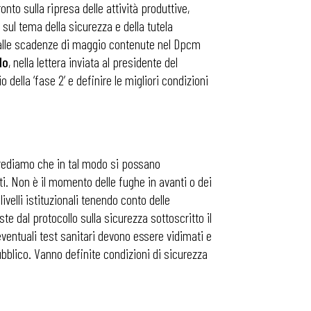
nto sulla ripresa delle attività produttive,
ul tema della sicurezza e della tutela
ati alle scadenze di maggio contenute nel Dpcm
lo
, nella lettera inviata al presidente del
della ‘fase 2’ e definire le migliori condizioni
é crediamo che in tal modo si possano
ti. Non è il momento delle fughe in avanti o dei
velli istituzionali tenendo conto delle
te dal protocollo sulla sicurezza sottoscritto il
eventuali test sanitari devono essere vidimati e
pubblico. Vanno definite condizioni di sicurezza