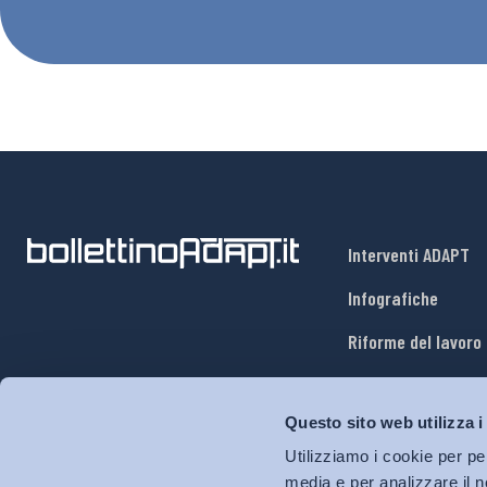
Interventi ADAPT
Infografiche
Riforme del lavoro
Mercato del lavoro
Questo sito web utilizza i
Relazioni industria
Utilizziamo i cookie per pe
Salute e sicurezza
media e per analizzare il n