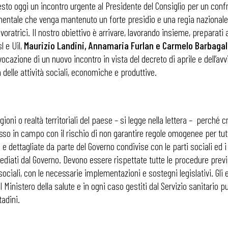
esto oggi un incontro urgente al Presidente del Consiglio per un confro
ntale che venga mantenuto un forte presidio e una regia nazionale s
 lavoratrici. Il nostro obiettivo è arrivare, lavorando insieme, prepar
sl e Uil,
Maurizio Landini, Annamaria Furlan e Carmelo Barbagal
azione di un nuovo incontro in vista del decreto di aprile e dell’avvio 
 delle attività sociali, economiche e produttive.
egioni o realtà territoriali del paese – si legge nella lettera – perch
esso in campo con il rischio di non garantire regole omogenee per tut
ettagliate da parte del Governo condivise con le parti sociali ed i li
sediati dal Governo. Devono essere rispettate tutte le procedure previs
sociali, con le necessarie implementazioni e sostegni legislativi. Gli 
l Ministero della salute e in ogni caso gestiti dal Servizio sanitario 
tadini.