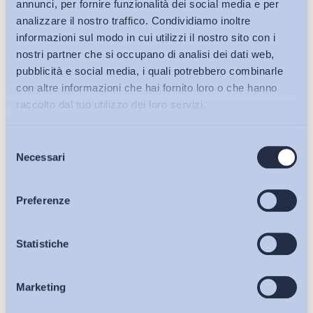
annunci, per fornire funzionalità dei social media e per
analizzare il nostro traffico. Condividiamo inoltre
informazioni sul modo in cui utilizzi il nostro sito con i
nostri partner che si occupano di analisi dei dati web,
pubblicità e social media, i quali potrebbero combinarle
con altre informazioni che hai fornito loro o che hanno
raccolto dal tuo utilizzo dei loro servizi.
Selezione
Bollettini ADAPT
Necessari
del
consenso
Articoli
Preferenze
Ho letto e Accetto il trattamento dei dati personali descritti
Osservatori
Statistiche
sulla pagina della
Privacy Policy
Iscriviti
Marketing
Eventi