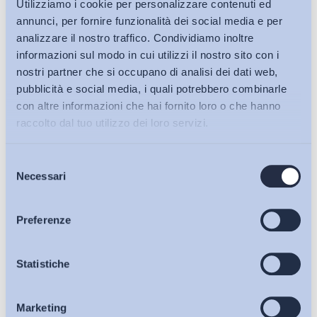
Utilizziamo i cookie per personalizzare contenuti ed
annunci, per fornire funzionalità dei social media e per
analizzare il nostro traffico. Condividiamo inoltre
informazioni sul modo in cui utilizzi il nostro sito con i
nostri partner che si occupano di analisi dei dati web,
pubblicità e social media, i quali potrebbero combinarle
con altre informazioni che hai fornito loro o che hanno
raccolto dal tuo utilizzo dei loro servizi.
Selezione
Bollettini ADAPT
Necessari
del
consenso
Articoli
Preferenze
Osservatori
Statistiche
Ho letto e Accetto il trattamento dei dati personali descritti
sulla pagina della
Privacy Policy
Marketing
Eventi