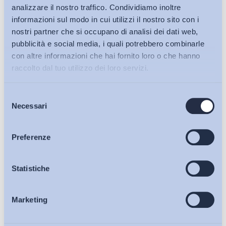
analizzare il nostro traffico. Condividiamo inoltre
informazioni sul modo in cui utilizzi il nostro sito con i
nostri partner che si occupano di analisi dei dati web,
pubblicità e social media, i quali potrebbero combinarle
con altre informazioni che hai fornito loro o che hanno
raccolto dal tuo utilizzo dei loro servizi.
Selezione
Bollettini ADAPT
Necessari
del
consenso
Articoli
Preferenze
Ho letto e Accetto il trattamento dei dati personali descritti
sulla pagina della
Privacy Policy
Osservatori
Statistiche
Iscriviti
Marketing
Eventi