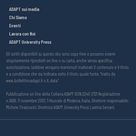
ADAPT sui media
Chi Siamo
Eventi
Lavora con Noi
ADAPT University Press
Gli scritti disponibili su questo sito sono copy-free e possono essere
singolarmente riprodotti on line o su carta, anche senza specifica
autorizzazione, laddove vengano mantenuti inalterati il contenuto e il titolo
e a condizione che sia indicata sotto il titolo, quale fonte, “tratto da
www.bollettinoadapt.it n.X, data“
Pubblicazione on line della Collana ADAPT ISSN 2240-2721 Registrazione
n.1609, 11 novembre 2001, Tribunale di Modena, Italia. Direttore responsabile:
Michele Tiraboschi; Direttrice ADAPT University Press: Lavinia Serrani.