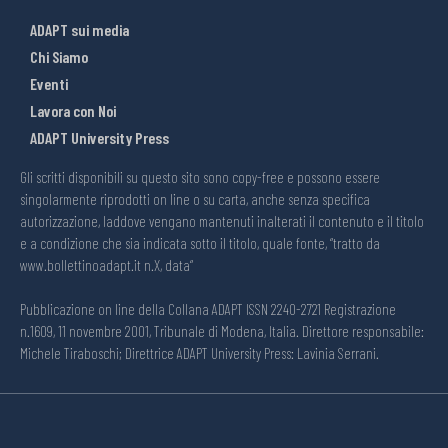
ADAPT sui media
Chi Siamo
Eventi
Lavora con Noi
ADAPT University Press
Gli scritti disponibili su questo sito sono copy-free e possono essere
singolarmente riprodotti on line o su carta, anche senza specifica
autorizzazione, laddove vengano mantenuti inalterati il contenuto e il titolo
e a condizione che sia indicata sotto il titolo, quale fonte, “tratto da
www.bollettinoadapt.it n.X, data“
Pubblicazione on line della Collana ADAPT ISSN 2240-2721 Registrazione
n.1609, 11 novembre 2001, Tribunale di Modena, Italia. Direttore responsabile:
Michele Tiraboschi; Direttrice ADAPT University Press: Lavinia Serrani.