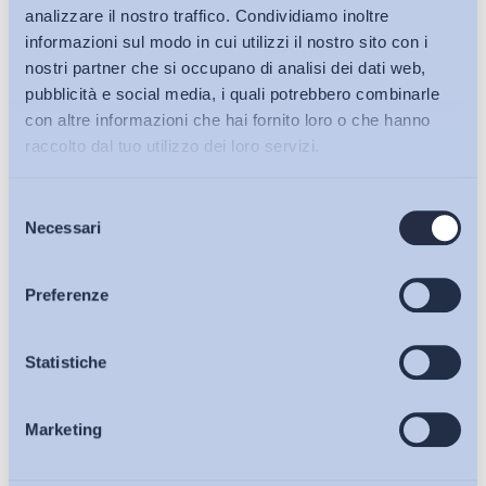
analizzare il nostro traffico. Condividiamo inoltre
informazioni sul modo in cui utilizzi il nostro sito con i
nostri partner che si occupano di analisi dei dati web,
pubblicità e social media, i quali potrebbero combinarle
con altre informazioni che hai fornito loro o che hanno
raccolto dal tuo utilizzo dei loro servizi.
Selezione
Bollettini ADAPT
Necessari
del
consenso
Articoli
Preferenze
Ho letto e Accetto il trattamento dei dati personali descritti
sulla pagina della
Privacy Policy
Osservatori
Statistiche
Iscriviti
Marketing
Eventi