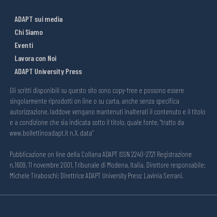
ADAPT sui media
Chi Siamo
Eventi
Lavora con Noi
ADAPT University Press
Gli scritti disponibili su questo sito sono copy-free e possono essere
singolarmente riprodotti on line o su carta, anche senza specifica
autorizzazione, laddove vengano mantenuti inalterati il contenuto e il titolo
e a condizione che sia indicata sotto il titolo, quale fonte, “tratto da
www.bollettinoadapt.it n.X, data“
Pubblicazione on line della Collana ADAPT ISSN 2240-2721 Registrazione
n.1609, 11 novembre 2001, Tribunale di Modena, Italia. Direttore responsabile:
Michele Tiraboschi; Direttrice ADAPT University Press: Lavinia Serrani.