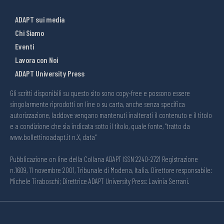
ADAPT sui media
Chi Siamo
Eventi
Lavora con Noi
ADAPT University Press
Gli scritti disponibili su questo sito sono copy-free e possono essere
singolarmente riprodotti on line o su carta, anche senza specifica
autorizzazione, laddove vengano mantenuti inalterati il contenuto e il titolo
e a condizione che sia indicata sotto il titolo, quale fonte, “tratto da
www.bollettinoadapt.it n.X, data“
Pubblicazione on line della Collana ADAPT ISSN 2240-2721 Registrazione
n.1609, 11 novembre 2001, Tribunale di Modena, Italia. Direttore responsabile:
Michele Tiraboschi; Direttrice ADAPT University Press: Lavinia Serrani.