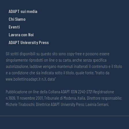
ADAPT sui media
Chi Siamo
Eventi
Lavora con Noi
ADAPT University Press
Gli scritti disponibili su questo sito sono copy-free e possono essere
singolarmente riprodotti on line o su carta, anche senza specifica
autorizzazione, laddove vengano mantenuti inalterati il contenuto e il titolo
e a condizione che sia indicata sotto il titolo, quale fonte, “tratto da
www.bollettinoadapt.it n.X, data“
Pubblicazione on line della Collana ADAPT ISSN 2240-2721 Registrazione
n.1609, 11 novembre 2001, Tribunale di Modena, Italia. Direttore responsabile:
Michele Tiraboschi; Direttrice ADAPT University Press: Lavinia Serrani.